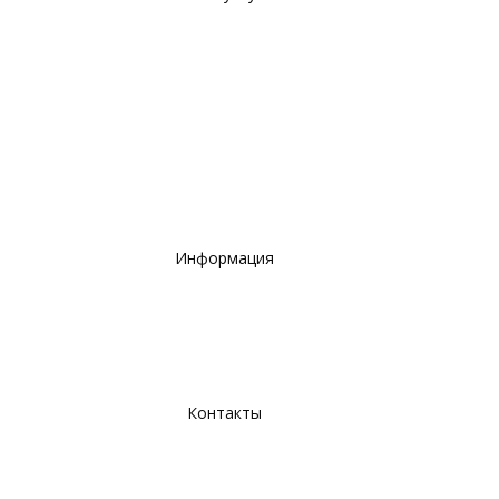
Ремонт помещений
Инженерные сети
Электромонтажные работы
Кровельные работы
Высотные работы
Строительные, фасадные работы, благоустройство
территорий
Информация
Портфолио
Отзывы
О компании
Контакты
г. Омск, ул. 20 лет РККА 179, оф. 213
+79131400978