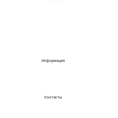
Ремонт помещений
Инженерные сети
Электромонтажные работы
Кровельные работы
Высотные работы
Строительные, фасадные работы, благоустройство
территорий
Информация
Портфолио
Отзывы
О компании
Контакты
г. Омск, ул. 20 лет РККА 179, оф. 213
+79131400978